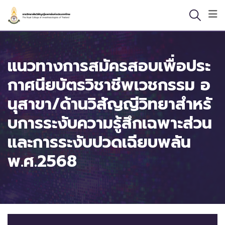
Skip
to
content
แนวทางการสมัครสอบเพื่อประ
กาศนียบัตรวิชาชีพเวชกรรม อ
นุสาขา/ด้านวิสัญญีวิทยาสําหรั
บการระงับความรู้สึกเฉพาะส่วน
และการระงับปวดเฉียบพลัน
พ.ศ.2568