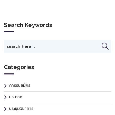
Search Keywords
Categories
การรับสมัคร
ประกาศ
ประชุมวิชาการ