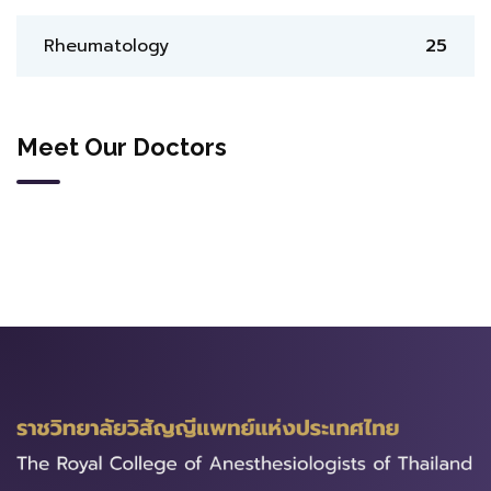
Rheumatology
25
Meet Our Doctors