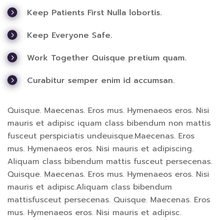
Keep Patients First Nulla lobortis.
Keep Everyone Safe.
Work Together Quisque pretium quam.
Curabitur semper enim id accumsan.
Quisque. Maecenas. Eros mus. Hymenaeos eros. Nisi
mauris et adipisc iquam class bibendum non mattis
fusceut perspiciatis undeuisque.Maecenas. Eros
mus. Hymenaeos eros. Nisi mauris et adipiscing.
Aliquam class bibendum mattis fusceut persecenas.
Quisque. Maecenas. Eros mus. Hymenaeos eros. Nisi
mauris et adipisc.Aliquam class bibendum
mattisfusceut persecenas. Quisque. Maecenas. Eros
mus. Hymenaeos eros. Nisi mauris et adipisc.