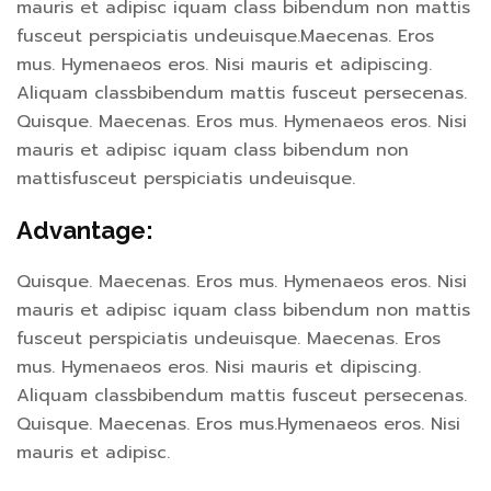
mauris et adipisc iquam class bibendum non mattis
fusceut perspiciatis undeuisque.Maecenas. Eros
mus. Hymenaeos eros. Nisi mauris et adipiscing.
Aliquam classbibendum mattis fusceut persecenas.
Quisque. Maecenas. Eros mus. Hymenaeos eros. Nisi
mauris et adipisc iquam class bibendum non
mattisfusceut perspiciatis undeuisque.
Advantage:
Quisque. Maecenas. Eros mus. Hymenaeos eros. Nisi
mauris et adipisc iquam class bibendum non mattis
fusceut perspiciatis undeuisque. Maecenas. Eros
mus. Hymenaeos eros. Nisi mauris et dipiscing.
Aliquam classbibendum mattis fusceut persecenas.
Quisque. Maecenas. Eros mus.Hymenaeos eros. Nisi
mauris et adipisc.