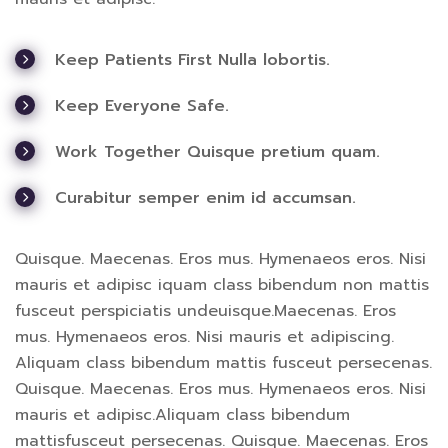
Keep Patients First Nulla lobortis.
Keep Everyone Safe.
Work Together Quisque pretium quam.
Curabitur semper enim id accumsan.
Quisque. Maecenas. Eros mus. Hymenaeos eros. Nisi
mauris et adipisc iquam class bibendum non mattis
fusceut perspiciatis undeuisque.Maecenas. Eros
mus. Hymenaeos eros. Nisi mauris et adipiscing.
Aliquam class bibendum mattis fusceut persecenas.
Quisque. Maecenas. Eros mus. Hymenaeos eros. Nisi
mauris et adipisc.Aliquam class bibendum
mattisfusceut persecenas. Quisque. Maecenas. Eros