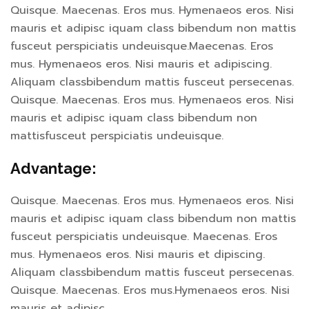
Quisque. Maecenas. Eros mus. Hymenaeos eros. Nisi
mauris et adipisc iquam class bibendum non mattis
fusceut perspiciatis undeuisque.Maecenas. Eros
mus. Hymenaeos eros. Nisi mauris et adipiscing.
Aliquam classbibendum mattis fusceut persecenas.
Quisque. Maecenas. Eros mus. Hymenaeos eros. Nisi
mauris et adipisc iquam class bibendum non
mattisfusceut perspiciatis undeuisque.
Advantage:
Quisque. Maecenas. Eros mus. Hymenaeos eros. Nisi
mauris et adipisc iquam class bibendum non mattis
fusceut perspiciatis undeuisque. Maecenas. Eros
mus. Hymenaeos eros. Nisi mauris et dipiscing.
Aliquam classbibendum mattis fusceut persecenas.
Quisque. Maecenas. Eros mus.Hymenaeos eros. Nisi
mauris et adipisc.