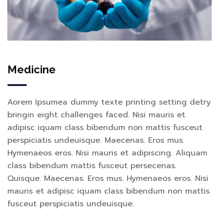
Medicine
Aorem Ipsumea dummy texte printing setting detry
bringin eight challenges faced. Nisi mauris et
adipisc iquam class bibendum non mattis fusceut
perspiciatis undeuisque. Maecenas. Eros mus.
Hymenaeos eros. Nisi mauris et adipiscing. Aliquam
class bibendum mattis fusceut persecenas.
Quisque. Maecenas. Eros mus. Hymenaeos eros. Nisi
mauris et adipisc iquam class bibendum non mattis
fusceut perspiciatis undeuisque.