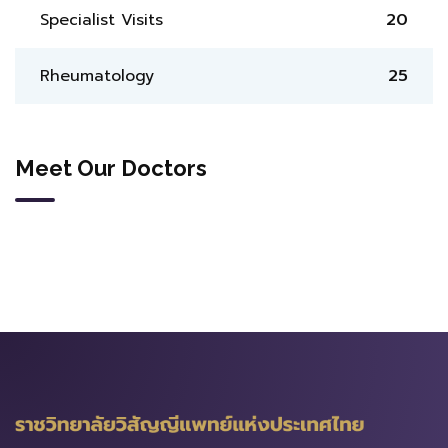
Specialist Visits
20
Rheumatology
25
Meet Our Doctors