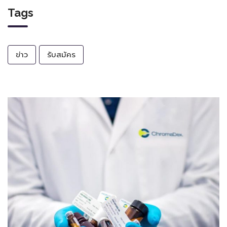
Tags
ข่าว
รับสมัคร